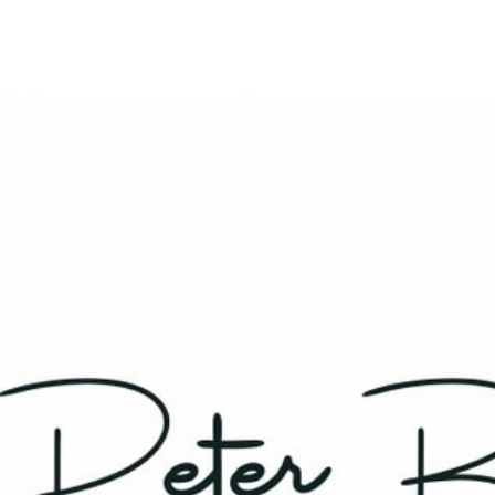
Startseite
Systemisches Coaching
LINC Personality Profile Coaching
Kommunikationsstrategien
Führungskompetenz