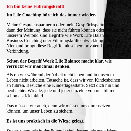
Ich bin keine Führungskraft!
Im Life Coaching höre ich das immer wieder.
Meine Gesprächspartnerin oder mein Gesprächspartner sind
dann der Meinung, dass sie nicht führen können oder wollen. In
unserem Weltbild sind Begriffe wie Work Life Balance,
Business Coaching oder Führungskräfteentwicklung verankert.
Niemand bringt diese Begriffe mit seinem privaten Leben in
Verbindung.
Schon der Begriff Work Life Balance macht klar, wie
verrückt wir manchmal denken.
Als ob wir während der Arbeit nicht leben und in unserem
Leben nicht arbeiten. Tatsache ist, dass wir von Kindesbeinen
an führen. Besuche eine Kindertagesstätte. Setzt dich hin und
beobachte. Wir alle, jede und jeder einzelne von uns führen
schon als Kleinkind.
Das müssen wir auch, denn wir müssen uns durchsetzen
können, um unser Leben zu sichern.
Es ist uns praktisch in die Wiege gelegt.
Später, wenn wir in der Pubertät sind, lernen wir neue Wege