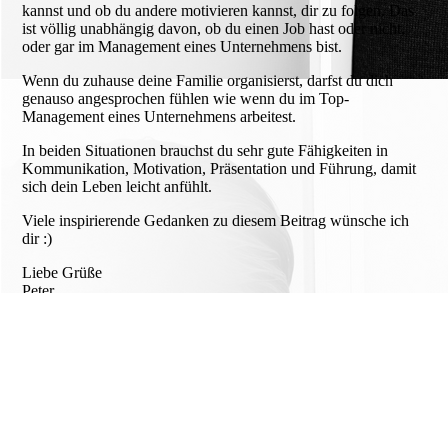
kannst und ob du andere motivieren kannst, dir zu folgen. Das
ist völlig unabhängig davon, ob du einen Job hast oder nicht,
oder gar im Management eines Unternehmens bist.
Wenn du zuhause deine Familie organisierst, darfst du dich
genauso angesprochen fühlen wie wenn du im Top-
Management eines Unternehmens arbeitest.
In beiden Situationen brauchst du sehr gute Fähigkeiten in
Kommunikation, Motivation, Präsentation und Führung, damit
sich dein Leben leicht anfühlt.
Viele inspirierende Gedanken zu diesem Beitrag wünsche ich
dir :)
Liebe Grüße
Peter
Cookie-Einstellungen
Diese Webseite verwendet Cookies, um Besuchern ein optimales
Nutzererlebnis zu bieten. Bestimmte Inhalte von Drittanbietern werden
nur angezeigt, wenn die entsprechende Option aktiviert ist. Die
Datenverarbeitung kann dann auch in einem Drittland erfolgen.
Weitere Informationen hierzu in der Datenschutzerklärung.
Technisch notwendige
Diese Cookies sind zum Betrieb der Webseite notwendig, z.B. zum